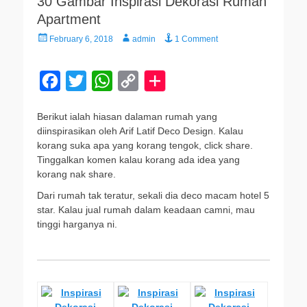
30 Gambar Inspirasi Dekorasi Rumah
Apartment
Posted
Author
February 6, 2018
admin
1 Comment
on
F
T
W
C
a
w
h
o
Berikut ialah hiasan dalaman rumah yang
c
i
a
p
diinspirasikan oleh Arif Latif Deco Design. Kalau
e
t
t
y
korang suka apa yang korang tengok, click share.
Tinggalkan komen kalau korang ada idea yang
b
t
s
L
korang nak share.
o
e
A
i
Dari rumah tak teratur, sekali dia deco macam hotel 5
o
r
p
n
star. Kalau jual rumah dalam keadaan camni, mau
tinggi harganya ni.
k
p
k