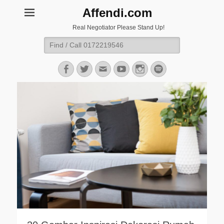
Affendi.com
Real Negotiator Please Stand Up!
Search
for:
Facebook
Twitter
Email
YouTube
Instagram
Spotify