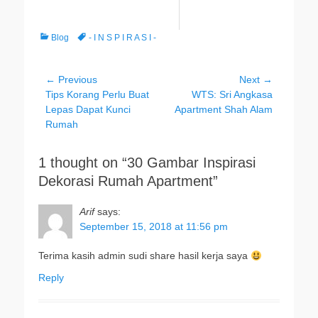
Categories
Tags
Blog
- I N S P I R A S I -
Post
← Previous
Next →
Previous
Next
Tips Korang Perlu Buat
WTS: Sri Angkasa
navigation
post:
post:
Lepas Dapat Kunci
Apartment Shah Alam
Rumah
1 thought on “30 Gambar Inspirasi
Dekorasi Rumah Apartment”
Arif
says:
September 15, 2018 at 11:56 pm
Terima kasih admin sudi share hasil kerja saya
Reply