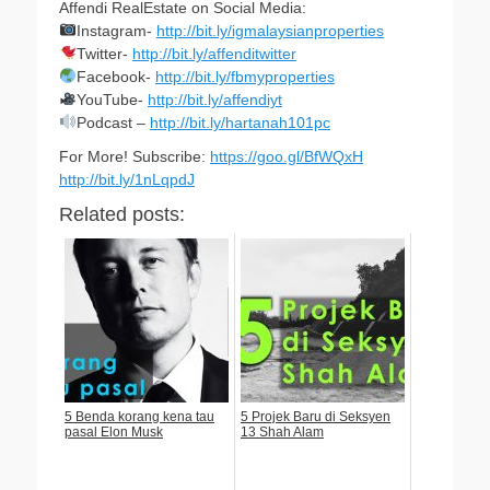
Affendi RealEstate on Social Media:
Instagram-
http://bit.ly/igmalaysianproperties
Twitter-
http://bit.ly/affenditwitter
Facebook-
http://bit.ly/fbmyproperties
YouTube-
http://bit.ly/affendiyt
Podcast –
http://bit.ly/hartanah101pc
For More! Subscribe:
https://goo.gl/BfWQxH
http://bit.ly/1nLqpdJ
Related posts:
5 Benda korang kena tau
5 Projek Baru di Seksyen
pasal Elon Musk
13 Shah Alam