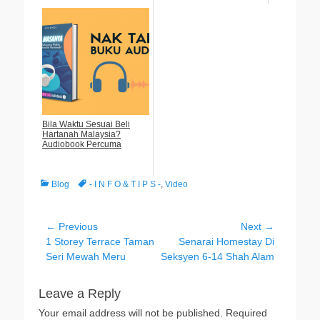
Bila Waktu Sesuai Beli
Hartanah Malaysia?
Audiobook Percuma
Categories
Tags
Blog
- I N F O & T I P S -
,
Video
Post
← Previous
Next →
Previous
Next
1 Storey Terrace Taman
Senarai Homestay Di
navigation
post:
post:
Seri Mewah Meru
Seksyen 6-14 Shah Alam
Leave a Reply
Your email address will not be published.
Required