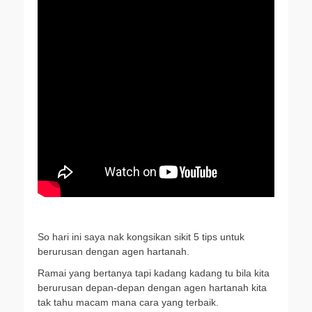
o
e
A
i
o
r
p
n
k
p
k
So hari ini saya nak kongsikan sikit 5 tips untuk
berurusan dengan agen hartanah.
Ramai yang bertanya tapi kadang kadang tu bila kita
berurusan depan-depan dengan agen hartanah kita
tak tahu macam mana cara yang terbaik.