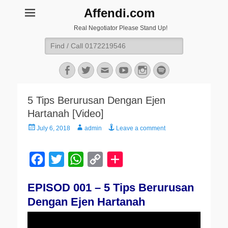
Affendi.com
Real Negotiator Please Stand Up!
Search
for:
Facebook
Twitter
Email
YouTube
Instagram
Spotify
5 Tips Berurusan Dengan Ejen
Hartanah [Video]
Posted
Author
July 6, 2018
admin
Leave a comment
on
F
T
W
C
a
w
h
o
EPISOD 001 – 5 Tips Berurusan
c
i
a
p
Dengan Ejen Hartanah
e
t
t
y
b
t
s
L